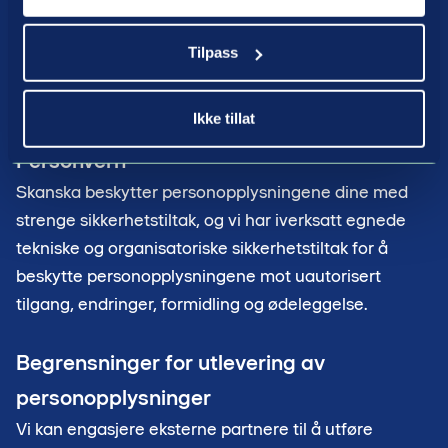
Opplysningene som vi samler inn, som beskrevet
Tilpass
tidligere, slettes når formålet for behandlingen er
oppfylt.
Ikke tillat
Personvern
Skanska beskytter personopplysningene dine med
strenge sikkerhetstiltak, og vi har iverksatt egnede
tekniske og organisatoriske sikkerhetstiltak for å
beskytte personopplysningene mot uautorisert
tilgang, endringer, formidling og ødeleggelse.
Begrensninger for utlevering av
personopplysninger
Vi kan engasjere eksterne partnere til å utføre