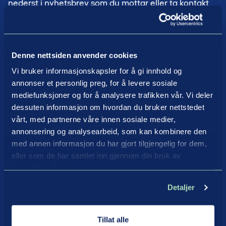
nederst i nyhetsbrev som du mottar eller ta kontakt
med vår Data Protection Manager på epost:
shared@skanska.no
Denne nettsiden anvender cookies
Juridisk grunnlag for behandling og
Vi bruker informasjonskapsler for å gi innhold og
lagringsperiode
annonser et personlig preg, for å levere sosiale
Skanska behandler personopplysningene dine når
mediefunksjoner og for å analysere trafikken vår. Vi deler
det er nødvendig for at vi skal kunne oppfylle vår
dessuten informasjon om hvordan du bruker nettstedet
vårt, med partnerne våre innen sosiale medier,
avtale med deg, samt når vi har andre legitime
annonsering og analysearbeid, som kan kombinere den
interesser for å behandle dem, for eksempel når vi
med annen informasjon du har gjort tilgjengelig for dem,
markedsfører oss til de som bruker nettstedet vårt
eller som de har samlet inn gjennom din bruk av
eller i forbindelse med videreutvikling av nettstedet
tjenestene deres.
eller produktene og tjenestene våre. Hvis vi
Detaljer
behandler personopplysningene dine for et formål
som lovverket krever samtykke til, vil vi innhente
Tillat alle
samtykke fra deg før behandlingen påbegynnes.